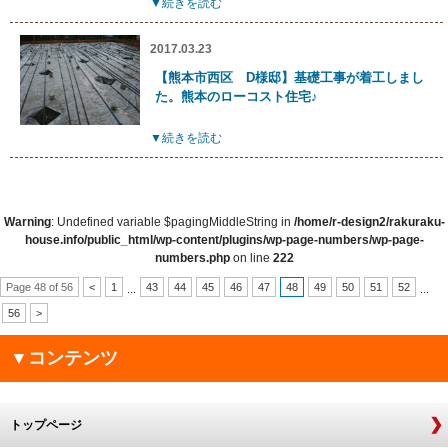
▼続きを読む
2017.03.23
【熊本市西区 D様邸】基礎工事が着工しまし
た。熊本のローコスト住宅♪
▼続きを読む
Warning
: Undefined variable $pagingMiddleString in
/home/r-design2/rakuraku-
house.info/public_html/wp-content/plugins/wp-page-numbers/wp-page-
numbers.php
on line
222
Page 48 of 56
<
1
43
44
45
46
47
48
49
50
51
52
...
...
56
>
▼コンテンツ
トップページ