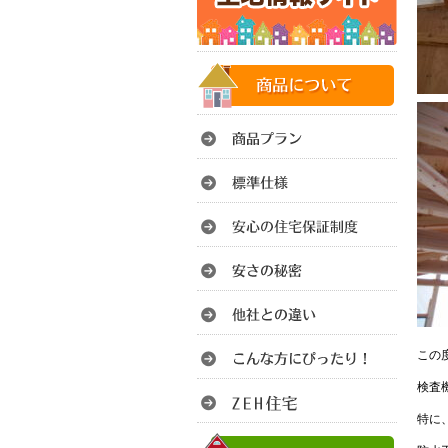
この
検査
特に