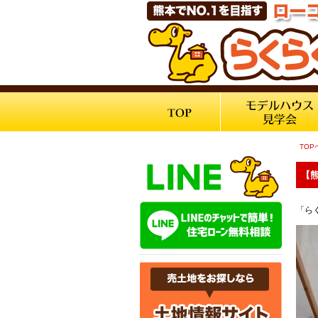
TOP
【熊
「ら