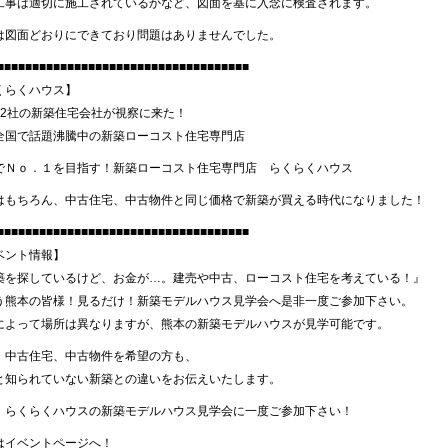
工事は適切に施工されているかなど、図面を基に入念に検査されます。
は図面どおりにできており問題はありませんでした。
■■■■■■■■■■■■■■■■■■■■■■■■■■■■■■■■■■■■
くらくハウス】
32社の新築住宅会社が視察に来た！
全国で話題沸騰中の新築ローコスト住宅専門店
でＮｏ．１を目指す！新築ローコスト住宅専門店 らくらくハウス
はもちろん、中古住宅、中古物件と同じ価格で新築が買える時代になりました！
■■■■■■■■■■■■■■■■■■■■■■■■■■■■■■■■■■■■
ベント情報】
築を探しているけど、お金が…。建売や中古、ローコスト住宅を考えている！』
う熊本の皆様！見るだけ！新築モデルハウス見学会へ是非一度ご参加下さい。
によって場所は異なりますが、熊本の新築モデルハウスが見学可能です。
、中古住宅、中古物件を希望の方も、
と知られていない新築との違いをお伝えいたします。
、らくらくハウスの新築モデルハウス見学会に一度ご参加下さい！
はイベントページへ！