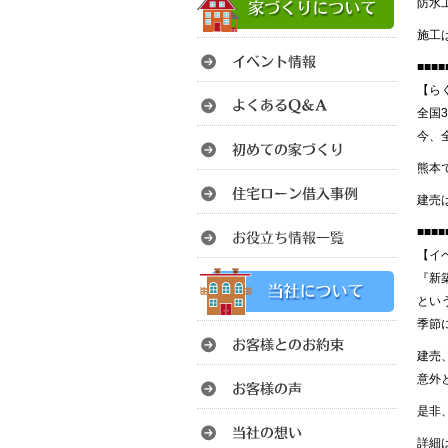
防水
施工
■■■■
【ら
全国
今、
熊本
建売
■■■■
【イ
『新
とい
季節
建売
意外
是非
詳細