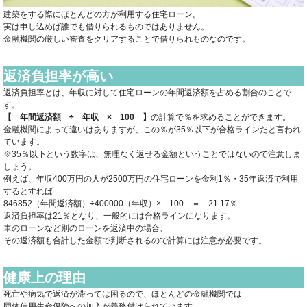
建築をする際にほとんどの方が利用する住宅ローン。
実は申し込めば誰でも借りられるものではありません。
金融機関の厳しい審査をクリアすることで借りられものなのです。
返済負担率が高い
返済負担率とは、年収に対して住宅ローンの年間返済額を占める割合のことで
す。
【 年間返済額 ÷ 年収 × 100 】
の計算で％を求めることができます。
金融機関によって違いはありますが、この％が35％以下が合格ラインだと言われ
ています。
※35％以下という数字は、無理なく返せる金額ということではないので注意しま
しょう。
例えば、年収400万円の人が2500万円の住宅ローンを金利1％・35年返済で利用
するとすれば
846852（年間返済額）÷400000（年収）× 100 ＝ 21.17％
返済負担率は21％となり、一般的には合格ラインになります。
車のローンなど別のローンを返済中の場合、
その返済額も合計した金額で判断されるので計算には注意が必要です。
健康上の理由
死亡や病気で返済が滞っては困るので、ほとんどの金融機関では
団体信用生命保険への加入が義務付けられています。