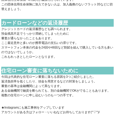
この団体信用生命保険に加入できない人は、加入義務のないフラット35などに切
替えましょう。
カードローンなどの返済履歴
クレジットカードの返済履歴なども調べられます。
預金残高不足でうっかり滞納してしまったために
審査が通らなかったこともあります。
ここ最近意外と多いのが携帯電話の支払いの滞りです。
スマートフォン本体の代金を24回や48回など割賦を組んで購入している方も多い
のではないでしょうか。
これもれっきとしたローンとなります。
住宅ローン審査に落ちないために
今回は代表的な住宅ローン審査に落ちる原因を3つご紹介しました。
返済負担率を低くしたり、頭金を用意するなどの対策をしましょう。
審査の基準は金融機関によって異なります。
ある金融機関で融資を断られても、別の金融機関でOKがでることもあります。
複数の住宅ローンに申し込むいうのも一つの手です。
★Instagramにも施工事例をアップしています
アカウントがある方はフォロー・いいねなどお待ちしております(^▽^)/