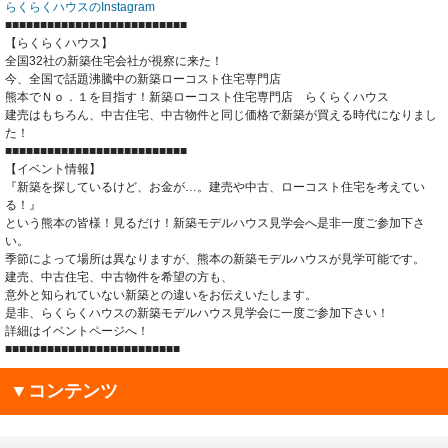
らくらくハウスのInstagram
■■■■■■■■■■■■■■■■■■■■■■■■■■
【らくらくハウス】
全国32社の新築住宅会社が視察に来た！
今、全国で話題沸騰中の新築ローコスト住宅専門店
熊本でＮｏ．１を目指す！新築ローコスト住宅専門店 らくらくハウス
建売はもちろん、中古住宅、中古物件と同じ価格で新築が買える時代になりまし
た！
■■■■■■■■■■■■■■■■■■■■■■■■■■
【イベント情報】
『新築を探しているけど、お金が…。建売や中古、ローコスト住宅を考えてい
る！』
という熊本の皆様！見るだけ！新築モデルハウス見学会へ是非一度ご参加下さ
い。
季節によって場所は異なりますが、熊本の新築モデルハウスが見学可能です。
建売、中古住宅、中古物件を希望の方も、
意外と知られていない新築との違いをお伝えいたします。
是非、らくらくハウスの新築モデルハウス見学会に一度ご参加下さい！
詳細はイベントページへ！
■■■■■■■■■■■■■■■■■■■■■■■■■
▼コンテンツ