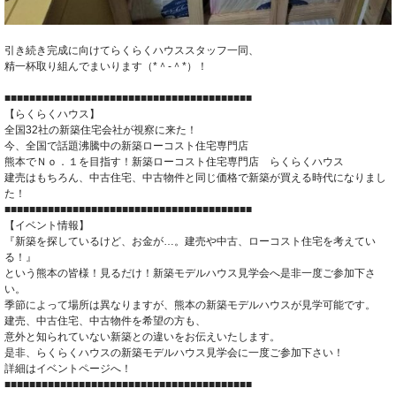
引き続き完成に向けてらくらくハウススタッフ一同、
精一杯取り組んでまいります（*＾-＾*）！
■■■■■■■■■■■■■■■■■■■■■■■■■■■■■■■■■■■■■■■■
【らくらくハウス】
全国32社の新築住宅会社が視察に来た！
今、全国で話題沸騰中の新築ローコスト住宅専門店
熊本でＮｏ．１を目指す！新築ローコスト住宅専門店 らくらくハウス
建売はもちろん、中古住宅、中古物件と同じ価格で新築が買える時代になりまし
た！
■■■■■■■■■■■■■■■■■■■■■■■■■■■■■■■■■■■■■■■■
【イベント情報】
『新築を探しているけど、お金が…。建売や中古、ローコスト住宅を考えてい
る！』
という熊本の皆様！見るだけ！新築モデルハウス見学会へ是非一度ご参加下さ
い。
季節によって場所は異なりますが、熊本の新築モデルハウスが見学可能です。
建売、中古住宅、中古物件を希望の方も、
意外と知られていない新築との違いをお伝えいたします。
是非、らくらくハウスの新築モデルハウス見学会に一度ご参加下さい！
詳細はイベントページへ！
■■■■■■■■■■■■■■■■■■■■■■■■■■■■■■■■■■■■■■■■