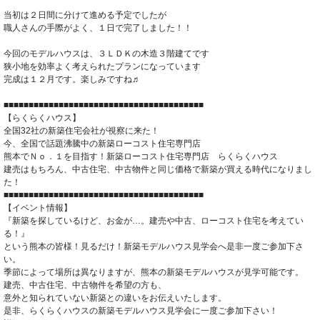
当初は２日間に分けて進める予定でしたが
職人さんの手際がよく、１日で完了しました！！
今回のモデルハウスは、３ＬＤＫの木造３階建てです
狭小地を効率よく考えられたプランになっています
完成は１２月です。楽しみですね♬
■■■■■■■■■■■■■■■■■■■■■■■■■■■■■■■■■■■■■■■■
【らくらくハウス】
全国32社の新築住宅会社が視察に来た！
今、全国で話題沸騰中の新築ローコスト住宅専門店
熊本でＮｏ．１を目指す！新築ローコスト住宅専門店 らくらくハウス
建売はもちろん、中古住宅、中古物件と同じ価格で新築が買える時代になりまし
た！
■■■■■■■■■■■■■■■■■■■■■■■■■■■■■■■■■■■■■■■■
【イベント情報】
『新築を探しているけど、お金が…。建売や中古、ローコスト住宅を考えてい
る！』
という熊本の皆様！見るだけ！新築モデルハウス見学会へ是非一度ご参加下さ
い。
季節によって場所は異なりますが、熊本の新築モデルハウスが見学可能です。
建売、中古住宅、中古物件を希望の方も、
意外と知られていない新築との違いをお伝えいたします。
是非、らくらくハウスの新築モデルハウス見学会に一度ご参加下さい！