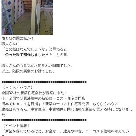
段と段の間に板が！
職人さんに
「この板はなんでしょうか」と尋ねると
「
余った板で補強しました＾＾
」との事。
職人さんの心意気が垣間見れた瞬間でした。
以上、階段の裏側のお話でした。
■■■■■■■■■■■■■■■■■■■■■■■■■■■■■■■■■■■■■■■■
【らくらくハウス】
全国32社の新築住宅会社が視察に来た！
今、全国で話題沸騰中の新築ローコスト住宅専門店
熊本でＮｏ．１を目指す！新築ローコスト住宅専門店 らくらくハウス
建売はもちろん、中古住宅、中古物件と同じ価格で新築が買える時代になりまし
た！
■■■■■■■■■■■■■■■■■■■■■■■■■■■■■■■■■■■■■■■■
【イベント情報】
『新築を探しているけど、お金が…。建売や中古、ローコスト住宅を考えてい