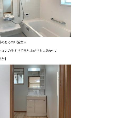
感のある白い浴室☆
ションの手すりで立ち上がりも大助かり♪
面所】