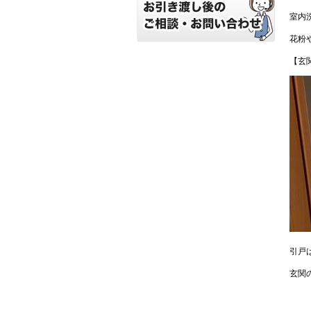
室内
花粉
【玄
引戸
玄関