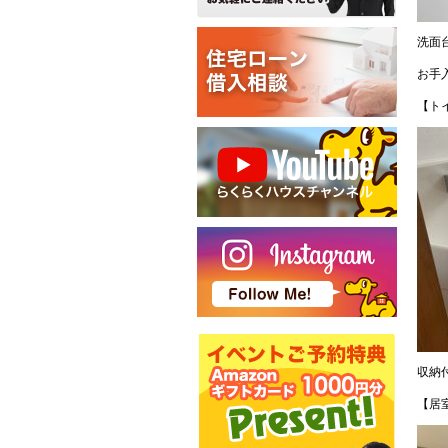
洗面
お手
【ト
収納
【居