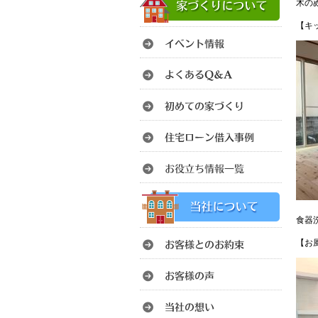
木の
【キ
食器
【お