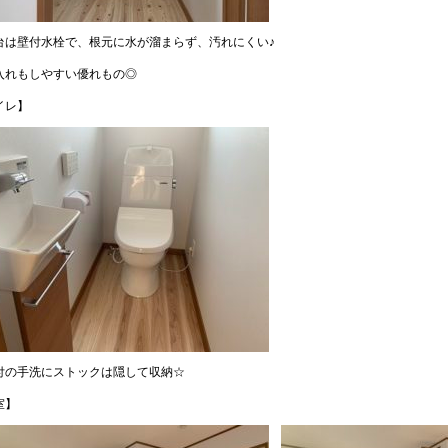
台は壁付水栓で、根元に水が溜まらず、汚れにくい♪
入れもしやすい優れもの◎
イレ】
付の手洗にストックは隠して収納☆
室】