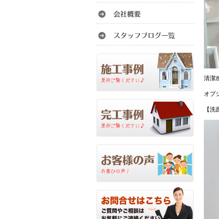
清潔
オプ
【洗