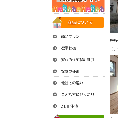
煙突
【リ