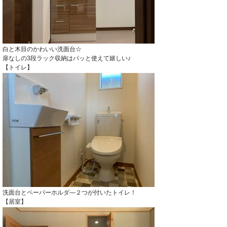
白と木目のかわいい洗面台☆
扉なしの3段ラック収納はパッと使えて嬉しい♪
【トイレ】
洗面台とペーパーホルダ―２つが付いたトイレ！
【居室】