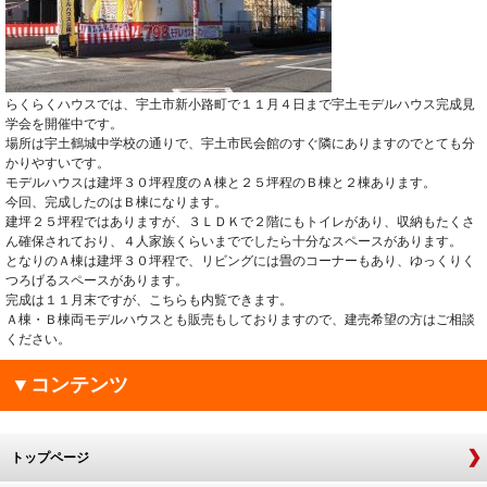
らくらくハウスでは、宇土市新小路町で１１月４日まで宇土モデルハウス完成見
学会を開催中です。
場所は宇土鶴城中学校の通りで、宇土市民会館のすぐ隣にありますのでとても分
かりやすいです。
モデルハウスは建坪３０坪程度のＡ棟と２５坪程のＢ棟と２棟あります。
今回、完成したのはＢ棟になります。
建坪２５坪程ではありますが、３ＬＤＫで２階にもトイレがあり、収納もたくさ
ん確保されており、４人家族くらいまででしたら十分なスペースがあります。
となりのＡ棟は建坪３０坪程で、リビングには畳のコーナーもあり、ゆっくりく
つろげるスペースがあります。
完成は１１月末ですが、こちらも内覧できます。
Ａ棟・Ｂ棟両モデルハウスとも販売もしておりますので、建売希望の方はご相談
ください。
▼コンテンツ
トップページ