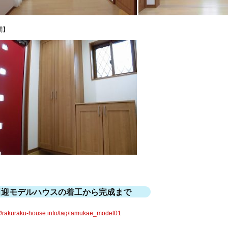
関】
田迎モデルハウスの着工から完成まで
://rakuraku-house.info/tag/tamukae_model01