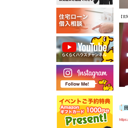
【玄
https