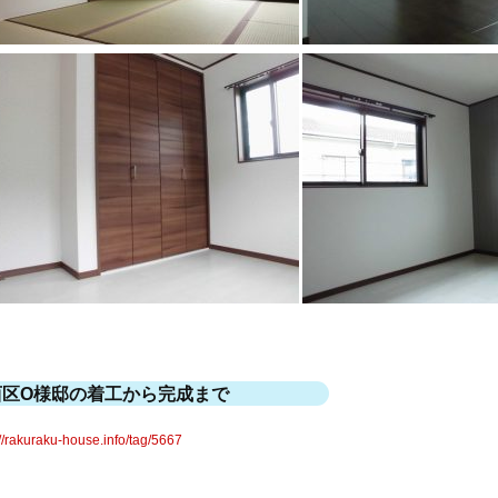
西区O様邸の着工から完成まで
://rakuraku-house.info/tag/5667