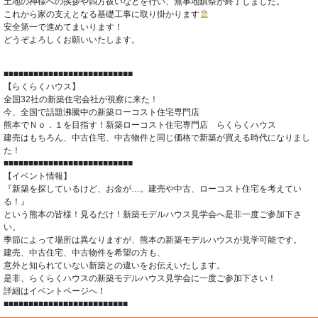
土地の神様への挨拶や四方祓いなどを行い、無事地鎮祭が終了しました。
これから家の支えとなる基礎工事に取り掛かります
安全第一で進めてまいります！
どうぞよろしくお願いいたします。
■■■■■■■■■■■■■■■■■■■■■■■■■■
【らくらくハウス】
全国32社の新築住宅会社が視察に来た！
今、全国で話題沸騰中の新築ローコスト住宅専門店
熊本でＮｏ．１を目指す！新築ローコスト住宅専門店 らくらくハウス
建売はもちろん、中古住宅、中古物件と同じ価格で新築が買える時代になりまし
た！
■■■■■■■■■■■■■■■■■■■■■■■■■■
【イベント情報】
『新築を探しているけど、お金が…。建売や中古、ローコスト住宅を考えてい
る！』
という熊本の皆様！見るだけ！新築モデルハウス見学会へ是非一度ご参加下さ
い。
季節によって場所は異なりますが、熊本の新築モデルハウスが見学可能です。
建売、中古住宅、中古物件を希望の方も、
意外と知られていない新築との違いをお伝えいたします。
是非、らくらくハウスの新築モデルハウス見学会に一度ご参加下さい！
詳細はイベントページへ！
■■■■■■■■■■■■■■■■■■■■■■■■■