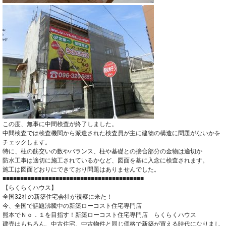
この度、無事に中間検査が終了しました。
中間検査では検査機関から派遣された検査員が主に建物の構造に問題がないかを
チェックします。
特に、柱の筋交いの数やバランス、柱や基礎との接合部分の金物は適切か
防水工事は適切に施工されているかなど、図面を基に入念に検査されます。
施工は図面どおりにできており問題はありませんでした。
■■■■■■■■■■■■■■■■■■■■■■■■■■■■■■■■■■■■■■■■
【らくらくハウス】
全国32社の新築住宅会社が視察に来た！
今、全国で話題沸騰中の新築ローコスト住宅専門店
熊本でＮｏ．１を目指す！新築ローコスト住宅専門店 らくらくハウス
建売はもちろん、中古住宅、中古物件と同じ価格で新築が買える時代になりまし